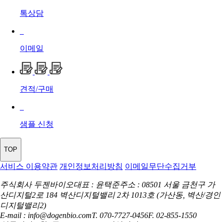
톡상담
이메일
견적/구매
샘플 신청
TOP
서비스 이용약관
개인정보처리방침
이메일무단수집거부
주식회사 두젠바이오
대표 : 윤택준
주소 : 08501 서울 금천구 가
산디지털2로 184 벽산디지털밸리 2차
1013호 (가산동, 벽산/경인
디지털밸리2)
E-mail : info@dogenbio.com
T. 070-7727-0456
F. 02-855-1550