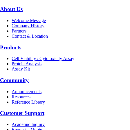
About Us
Welcome Message
Company History
Partners
Contact & Location
Products
Cell Viability /
Cytotoxicity Assay
Protein Analysis
Assay Kit
Community
Announcements
Resources
Reference Library
Customer Support
Academic Inquiry
Request a Quote