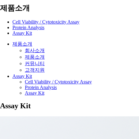
제품소개
Cell Viability / Cytotoxicity Assay
Protein Analysis
Assay Kit
제품소개
회사소개
제품소개
커뮤니티
고객지원
Assay Kit
Cell Viability / Cytotoxicity Assay
Protein Analysis
Assay Kit
Assay Kit