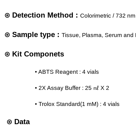
⊙
Detection Method :
Colorimetric / 732 nm
⊙
Sample type :
Tissue, Plasma, Serum and Bi
⊙
Kit Componets
• ABTS Reagent : 4 vials
• 2X Assay Buffer : 25 ㎖ X 2
• Trolox Standard(1 mM) :
4 vials
⊙
Data